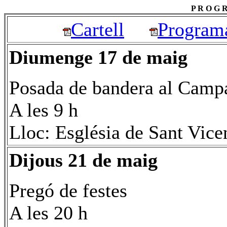
P R O G R
Cartell
Programa
Diumenge 17 de maig
Posada de bandera al Camp
A les 9 h
Lloc: Església de Sant Vice
Dijous 21 de maig
Pregó de festes
A les 20 h