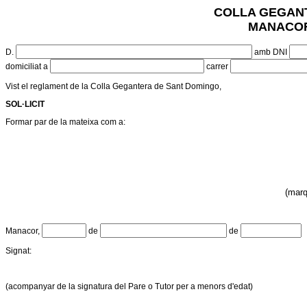
COLLA GEGAN
MANACOR
D.
amb DNI
domiciliat a
carrer
Vist el reglament de la Colla Gegantera de Sant Domingo,
SOL·LICIT
Formar par de la mateixa com a:
(marq
Manacor,
de
de
Signat:
(acompanyar de la signatura del Pare o Tutor per a menors d'edat)